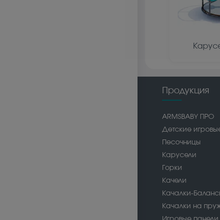
Карусе
Продукция
ARMSBABY ПРО
Детские игровы
Песочницы
Карусели
Горки
Качели
Качалки-Балан
Качалки на пру
Игровые панели