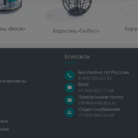
ль «Виток»
Кару
Карусель «Глобус»
Контакты
Бесплатно по России
call
8-800-700-67-53
е комплексы
MAX
chat_bubble
+7-965-927-17-58
Электронная почта
email
info@armsbaby.ru
Отдел снабжения
people
+7-960-384-36-64
сиры
жине