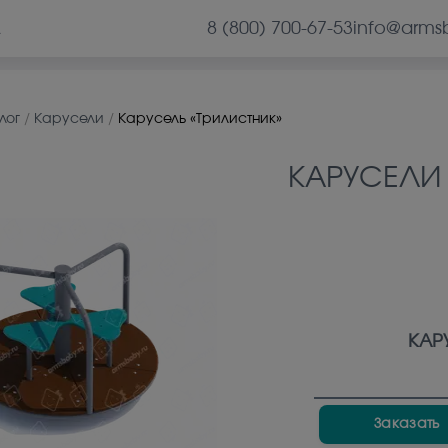
8 (800) 700-67-53
info@arms
А
лог
/
Каруcели
/
Карусель «Трилистник»
КАРУCЕЛИ
КАР
Заказать