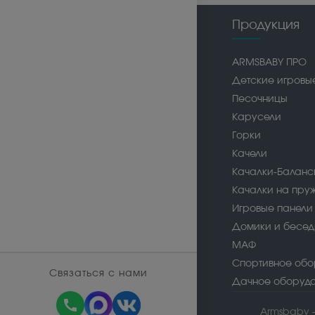
Продукция
ARMSBABY ПРО
Детские игровы
Песочницы
Карусели
Горки
Качели
Качалки-Балан
Качалки на пру
Игровые панели
Домики и бесед
МАФ
Спортивное обо
Связаться с нами
Дачное оборуд
call
Armsbaby 