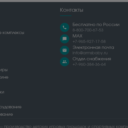
Контакты
Бесплатно по России
call
8-800-700-67-53
е комплексы
MAX
chat_bubble
+7-965-927-17-58
Электронная почта
email
info@armsbaby.ru
Отдел снабжения
people
+7-960-384-36-64
сиры
жине
ки
рудование
ование
— производство детских игровых площадок и спортивных комп