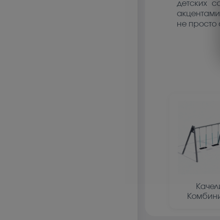
детских с
акцентами
не просто
Качел
Комбин