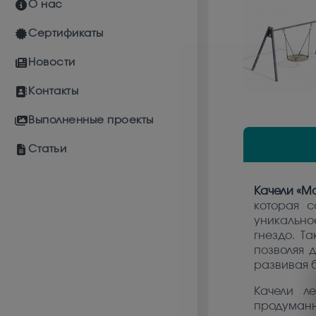
О нас
Сертификаты
Новости
Контакты
Выполненные проекты
Статьи
Качели «М
которая с
уникальн
гнездо. Т
позволяя 
развивая 
Качели л
продуманн