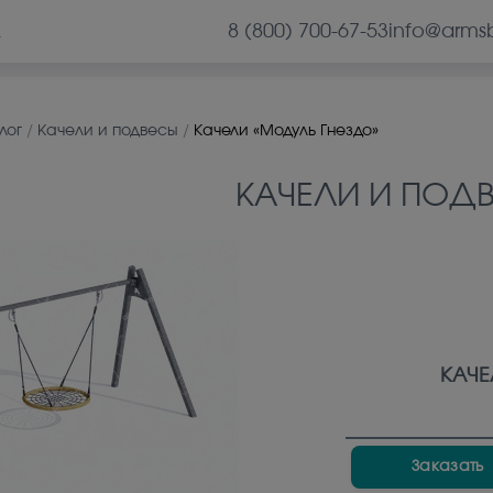
8 (800) 700-67-53
info@arms
А
лог
/
Kaчeли и подвесы
/
Качели «Модуль Гнездо»
KAЧEЛИ И ПОД
КАЧЕ
Заказать