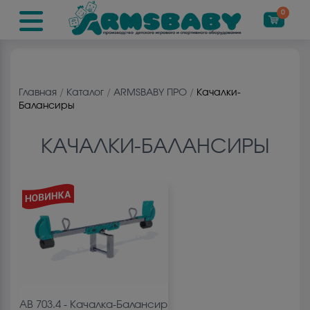
0
Главная
/
Каталог
/
ARMSBABY ПРО
/
Качалки-
Баланcиры
КАЧАЛКИ-БАЛАНCИРЫ
АВ 703.4
-
Качалка-Балансир