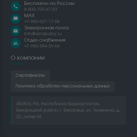
Бесплатно по России
call
8-800-700-67-53
MAX
chat_bubble
+7-965-927-17-58
Электронная почта
email
info@armsbaby.ru
Отдел снабжения
people
+7-960-384-36-64
О компании
Сертификаты
Политика обработки персональных данных
453503, РФ, Республика Башкортостан,
Белорецкий район, г. Белорецк, ул. Тюленина, д.
22, литер М.