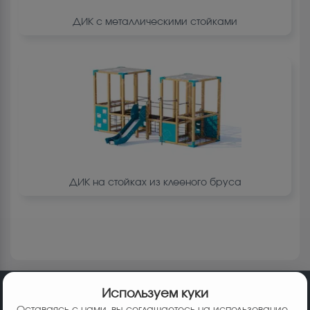
ДИК c металлическими стойками
ДИК на cтойках из клееного бруcа
Используем куки