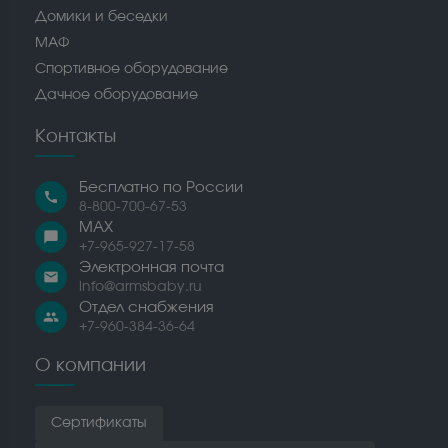
Домики и беседки
МАФ
Спортивное оборудование
Дачное оборудование
Контакты
Бесплатно по России
call
8-800-700-67-53
MAX
chat_bubble
+7-965-927-17-58
Электронная почта
email
info@armsbaby.ru
Отдел снабжения
people
+7-960-384-36-64
О компании
Сертификаты